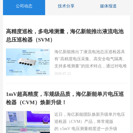
公司动态
技术分享
媒体报道
高精度巡检，多电堆测量，海亿新能推出液流电池
总压巡检器（SVM）
海亿新能推出了液流电池总压巡检器具
有“高精度电压采集、高安全电气隔离、
支持多堆测量”的技术特点，通过对电堆
进行总电压采集、OCV电压采集，精准
2026-07-22
获取电堆内部运行信息，识别潜在的电
堆、电解液、循环泵等运行风险，让整
1mV超高精度，车规级品质，海亿新能单片电压巡
个储能系统更安全、更可靠。
检器（CVM）焕新升级！
近日，海亿新能团队焕新升级单片电压
巡检器（CVM）产品，将常规版
的 ±5mV 电压测量精度进一步升级