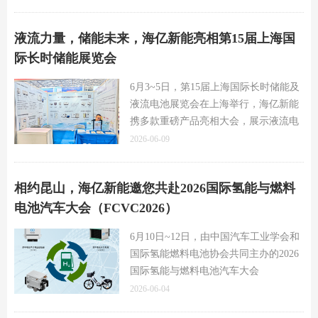
行，海亿新能作为大会受邀参展商，携
多款氢燃料电池技术产品亮相大会。
液流力量，储能未来，海亿新能亮相第15届上海国
际长时储能展览会
6月3~5日，第15届上海国际长时储能及
液流电池展览会在上海举行，海亿新能
携多款重磅产品亮相大会，展示液流电
池核心电控、BMS开发、产线测试、混
2026-06-09
合储能等领域的新技术成果，吸引与会
人士驻足体验，共话液流电池合作。
相约昆山，海亿新能邀您共赴2026国际氢能与燃料
电池汽车大会（FCVC2026）
6月10日~12日，由中国汽车工业学会和
国际氢能燃料电池协会共同主办的2026
国际氢能与燃料电池汽车大会
（FCVC2026）将在江苏昆山召开，海
2026-06-04
亿新能作为大会展商，将携多款新产品