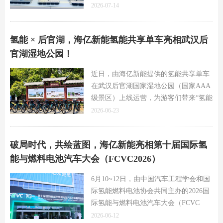
至 ±1mV，精度提升了5倍，适应更高性
2026-07-14
能的燃料电池系统应用需求。
氢能 × 后官湖，海亿新能氢能共享单车亮相武汉后
官湖湿地公园！
近日，由海亿新能提供的氢能共享单车
在武汉后官湖国家湿地公园（国家AAA
级景区）上线运营，为游客们带来“氢能
初体验”。
2026-06-23
破局时代，共绘蓝图，海亿新能亮相第十届国际氢
能与燃料电池汽车大会（FCVC2026）
6月10~12日，由中国汽车工程学会和国
际氢能燃料电池协会共同主办的2026国
际氢能与燃料电池汽车大会（FCVC
2026）在江苏省昆山市花桥博览中心举
2026-06-12